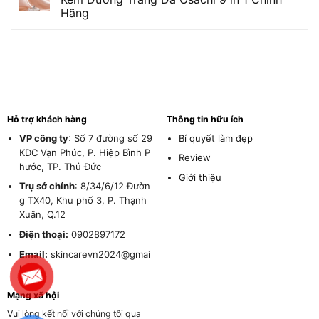
Hãng
Hỗ trợ khách hàng
Thông tin hữu ích
VP công ty
: Số 7 đường số 29
Bí quyết làm đẹp
KDC Vạn Phúc, P. Hiệp Bình P
Review
hước, TP. Thủ Đức
Giới thiệu
Trụ sở chính
: 8/34/6/12 Đườn
g TX40, Khu phố 3, P. Thạnh
Xuân, Q.12
Điện thoại:
0902897172
Email:
skincarevn2024@gmai
l.com
Mạng xã hội
Vui lòng kết nối với chúng tôi qua