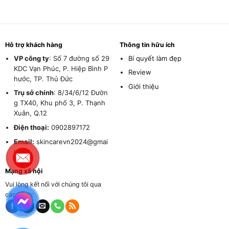
Hỗ trợ khách hàng
Thông tin hữu ích
VP công ty
: Số 7 đường số 29
Bí quyết làm đẹp
KDC Vạn Phúc, P. Hiệp Bình P
Review
hước, TP. Thủ Đức
Giới thiệu
Trụ sở chính
: 8/34/6/12 Đườn
g TX40, Khu phố 3, P. Thạnh
Xuân, Q.12
Điện thoại:
0902897172
Email:
skincarevn2024@gmai
l.com
Mạng xã hội
Vui lòng kết nối với chúng tôi qua
các kênh: