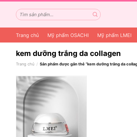
Chuyển
đến
Tìm
kiếm:
nội
dung
Trang chủ
Mỹ phẩm OSACHI
Mỹ phẩm LMEI
kem dưỡng trắng da collagen
Trang chủ
/
Sản phẩm được gắn thẻ “kem dưỡng trắng da colla