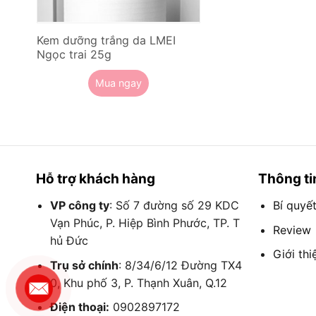
Kem dưỡng trắng da LMEI
Ngọc trai 25g
Mua ngay
Hỗ trợ khách hàng
Thông ti
VP công ty
: Số 7 đường số 29 KDC
Bí quyế
Vạn Phúc, P. Hiệp Bình Phước, TP. T
Review
hủ Đức
Giới thi
Trụ sở chính
: 8/34/6/12 Đường TX4
0, Khu phố 3, P. Thạnh Xuân, Q.12
Điện thoại:
0902897172