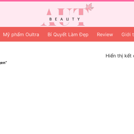
Mỹ phẩm Oultra
Bí Quyết Làm Đẹp
Review
Giới 
Hiển thị kết
gen”